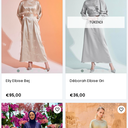
TÜKENDI
Elly Elbise Bej
Déborah Elbise Gri
€95,00
€36,00