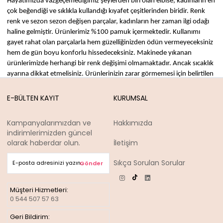
Hayatımızda vazgeçemediğimiz şeylerden biri olan elbise, kadınların en
çok beğendiği ve sıklıkla kullandığı kıyafet çeşitlerinden biridir. Renk
renk ve sezon sezon değişen parçalar, kadınların her zaman ilgi odağı
haline gelmiştir. Ürünlerimiz %100 pamuk içermektedir. Kullanımı
gayet rahat olan parçalarla hem güzelliğinizden ödün vermeyeceksiniz
hem de gün boyu konforlu hissedeceksiniz. Makinede yıkanan
ürünlerimizde herhangi bir renk değişimi olmamaktadır. Ancak sıcaklık
ayarına dikkat etmelisiniz. Ürünlerinizin zarar görmemesi için belirtilen
şekilde yıkama talimatlarına uymalısınız aksi halde istemediğiniz
sonuçlarla karşılaşabilirsiniz.
E-BÜLTEN KAYIT
KURUMSAL
İnternet sitemizdeki birbirinden güzel
elbise modelleri
ile
karşılaşabilirsiniz. Her zevke uygun elbiselerimiz sizlerin zevklerine
Kampanyalarımızdan ve
Hakkımızda
hitap etmek için özel olarak tasarlanmışlardır. Aradığınız ürünlerin
indirimlerimizden güncel
bütün bedenleri internet sitemizde mevcuttur. Ürünlerimizin ekstra
olarak haberdar olun.
İletişim
büyük ve ekstra küçük bedenleri de internet sitemizde mevcuttur.
Kalite merkezli hizmet anlayışımız dolayısıyla elbise tasarımlarında
Sıkça Sorulan Sorular
Gönder
çalışan moda tasarımcılarımız hem modaya uygun hem de konforu
yüksek ürünleri sizlerle buluşturmaktadırlar. Moda tasarımcılarımız,
aldıkları eğitimleri elbise tasarımlarında birleştirerek sizlere yakışacak
Müşteri Hizmetleri:
0 544 507 57 63
olan ürünleri ve modayı takip eden anlayışları ile moda dünyasından
geri kalmayacaksınız.
Geri Bildirim: