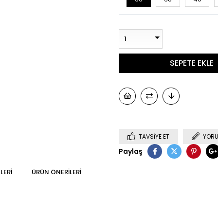
TAVSIYE ET
YORU
Paylaş
LERI
ÜRÜN ÖNERILERI