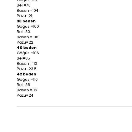
Bel =76
Basen =104
Pazu=21
38 beden
Göğüs =100
Bel=80
Basen =106
Pazu=22
40 beden
Göğüs =106
Bel=85
Basen =110
Pazu=23.5
42 beden
Göğüs =110
Bel=88
Basen =116
Pazu=24