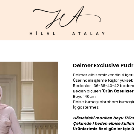
Delmer Exclusive Pud
Delmer elbisemiz kendinizi içeri
Üzerindeki işleme taşlar yüksek 
Bedenler : 36-38-40-42 bedend
Beden ölçüleri '
Ürün Özellikle
Boyu 140cm.
Elbise kumaşı abraham kumaştı
İç göstermez.
Görseldeki manken boyu 175cm,
Çekimde 1 beden elbise kullanı
Ürünlerimiz özel günler için 