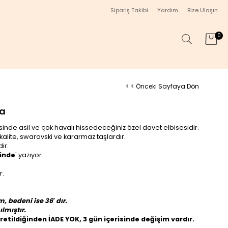
Sipariş Takibi
Yardım
Bize Ulaşın
0
< < Önceki Sayfaya Dön
ra
sinde asil ve çok havalı hissedeceğiniz özel davet elbisesidir.
kalite, swarovski ve kararmaz taşlardır.
ir.
rinde
' yazıyor.
r.
 bedeni ise 36′ dır.
lmıştır.
üretildiğinden İADE YOK, 3 gün içerisinde değişim vardır.