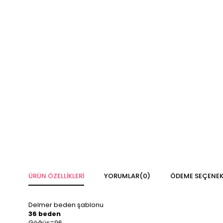
ÜRÜN ÖZELLIKLERI
YORUMLAR
(0)
ÖDEME SEÇENEK
Delmer beden şablonu
36 beden
Göğüs=96