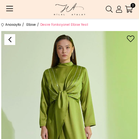
0
Anasayfa
Elbise
Desire Fonksiyonel Elbise Yesil