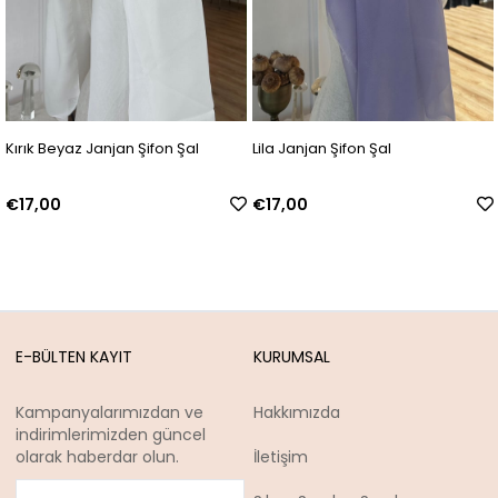
 Beyaz Janjan Şifon Şal
Lila Janjan Şifon Şal
Mint Y
00
€17,00
€17,
E-BÜLTEN KAYIT
KURUMSAL
Kampanyalarımızdan ve
Hakkımızda
indirimlerimizden güncel
olarak haberdar olun.
İletişim