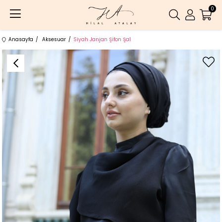
0
Anasayfa
Aksesuar
Siyah Janjan Şifon Şal