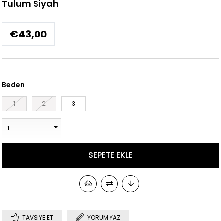
Tulum Siyah
€43,00
Beden
1
2
3
TAVSIYE ET
YORUM YAZ