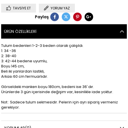
TAVSIYE ET
YORUM YAZ
Paylaş
ÜRÜN ÖZELLIKLERI
Tulum bedenleri 1-2-3 beden olarak çalışıldı.
1: 34 -36
2: 38-40
3: 42-44 bedene uyumlu,
Boyu 145 cm,
Beli iki yanlardan lastikli,
Arkası 60 cm fermuarlıdır.
Görseldeki manken boyu 180cm, bedeni ise 36′ dır.
Ürünlerde 3 gün içerisinde değişim var, kesinlikle iade yoktur.
Not : Sadece tulum sekmesidir. Pelerin için ayrı sipariş vermeniz
gerekiyor.
YORUMLAR
(0)