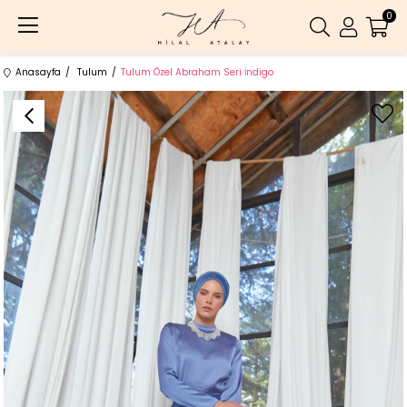
0
Anasayfa
Tulum
Tulum Özel Abraham Seri İndigo